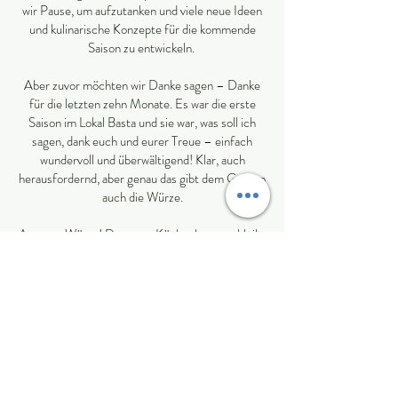
wir Pause, um aufzutanken und viele neue Ideen
und kulinarische Konzepte für die kommende
Saison zu entwickeln.
Aber zuvor möchten wir Danke sagen – Danke
für die letzten zehn Monate. Es war die erste
Saison im Lokal Basta und sie war, was soll ich
sagen, dank euch und eurer Treue – einfach
wundervoll und überwältigend! Klar, auch
herausfordernd, aber genau das gibt dem Ganzen
auch die Würze.
Apropos Würze! Das neue Küchenkonzept bleibt
vorerst ein Geheimnis, mehr dazu erlebt im
September.
In diesem Sinne, bleibt neugierig, gesellig,
genussfreudig und voller Vorfreude auf die neue
Saison im Lokal Basta.
Herzlichst,