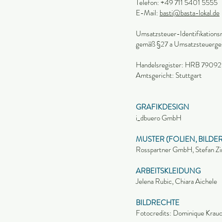
Telefon: +49 711 5401 5555
E-Mail:
basti
@basta-lokal.de
Umsatzsteuer-Identifikation
gemäß §27 a Umsatzsteuerg
Handelsregister: HRB 7909
Amtsgericht: Stuttgart
GRAFIKDESIGN
i_dbuero GmbH
MUSTER (FOLIEN, BILDER
Rosspartner GmbH, Stefan Zir
ARBEITSKLEIDUNG
Jelena Rubic, Chiara Aichele
BILDRECHTE
Fotocredits: Dominique Krau