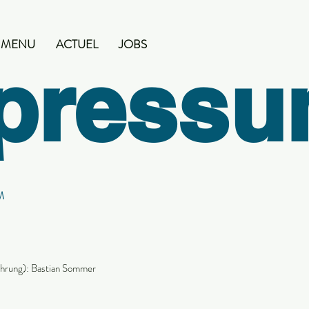
MENU
ACTUEL
JOBS
press
M
ührung): Bastian Sommer