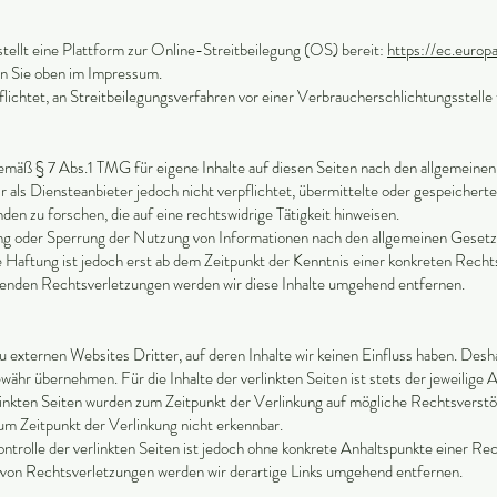
ellt eine Plattform zur Online-Streitbeilegung (OS) bereit:
https://ec.europ
n Sie oben im Impressum.
pflichtet, an Streitbeilegungsverfahren vor einer Verbraucherschlichtungsstelle
gemäß § 7 Abs.1 TMG für eigene Inhalte auf diesen Seiten nach den allgemeinen
 als Diensteanbieter jedoch nicht verpflichtet, übermittelte oder gespeichert
n zu forschen, die auf eine rechtswidrige Tätigkeit hinweisen.
ng oder Sperrung der Nutzung von Informationen nach den allgemeinen Gesetz
e Haftung ist jedoch erst ab dem Zeitpunkt der Kenntnis einer konkreten Recht
nden Rechtsverletzungen werden wir diese Inhalte umgehend entfernen.
 externen Websites Dritter, auf deren Inhalte wir keinen Einfluss haben. Desha
ähr übernehmen. Für die Inhalte der verlinkten Seiten ist stets der jeweilige 
rlinkten Seiten wurden zum Zeitpunkt der Verlinkung auf mögliche Rechtsverstö
um Zeitpunkt der Verlinkung nicht erkennbar.
ntrolle der verlinkten Seiten ist jedoch ohne konkrete Anhaltspunkte einer Re
von Rechtsverletzungen werden wir derartige Links umgehend entfernen.