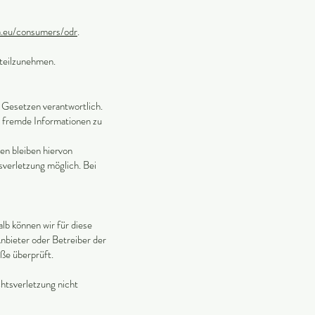
a.eu/consumers/odr
.
 teilzunehmen.
 Gesetzen verantwortlich.
e fremde Informationen zu
en bleiben hiervon
sverletzung möglich. Bei
lb können wir für diese
Anbieter oder Betreiber der
ße überprüft.
chtsverletzung nicht