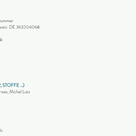
snummer
esetz: DE 363204068
28
, STOFFE …)
wes, Michel Lutz
ch